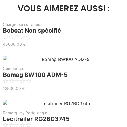
VOUS AIMEREZ AUSSI :
Chargeuse sur pneus
Bobcat Non spécifié
☆
☆
☆
☆
☆
45000,00
€
Compacteur
Bomag BW100 ADM-5
☆
☆
☆
☆
☆
12800,00
€
Remorque / Porte-engin
Lecitrailer RG2BD3745
☆
☆
☆
☆
☆