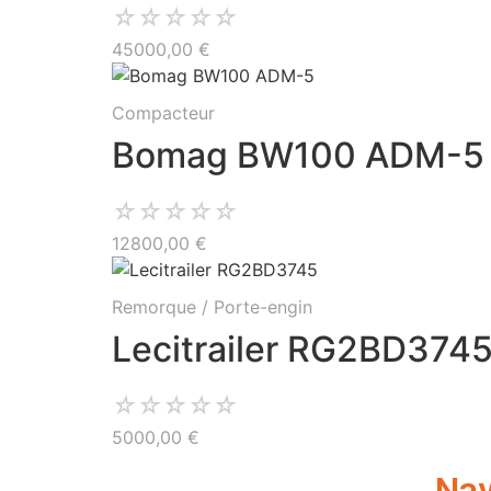
☆
☆
☆
☆
☆
45000,00
€
Compacteur
Bomag BW100 ADM-5
☆
☆
☆
☆
☆
12800,00
€
Remorque / Porte-engin
Lecitrailer RG2BD374
☆
☆
☆
☆
☆
5000,00
€
Nav