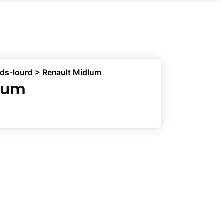
ids-lourd
> Renault Midlum
dlum