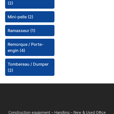
(2)
Mini-pelle (2)
Ramasseur (1)
Remorque / Porte-
engin (4)
Tombereau / Dumper
(2)
Construction equipment – ​​Handling – New & Used Office